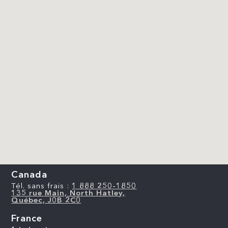
Canada
Tél. sans frais :
1 888 250-1850
135 rue Main, North Hatley,
Québec, J0B 2C0
France