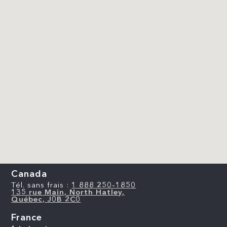
Canada
Tél. sans frais :
1 888 250-1850
135 rue Main, North Hatley,
Québec, J0B 2C0
France