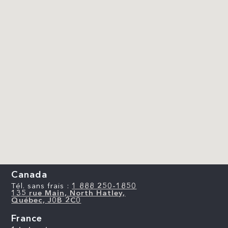
Canada
Tél. sans frais :
1 888 250-1850
135 rue Main, North Hatley,
Québec, J0B 2C0
France