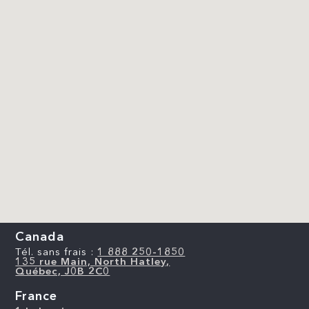
Canada
Tél. sans frais :
1 888 250-1850
135 rue Main, North Hatley,
Québec, J0B 2C0
France