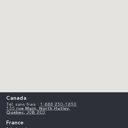
Canada
Tél. sans frais :
1 888 250-1850
135 rue Main, North Hatley,
Québec, J0B 2C0
France