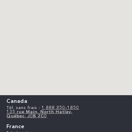
Canada
Tél. sans frais :
1 888 250-1850
135 rue Main, North Hatley,
Québec, J0B 2C0
France