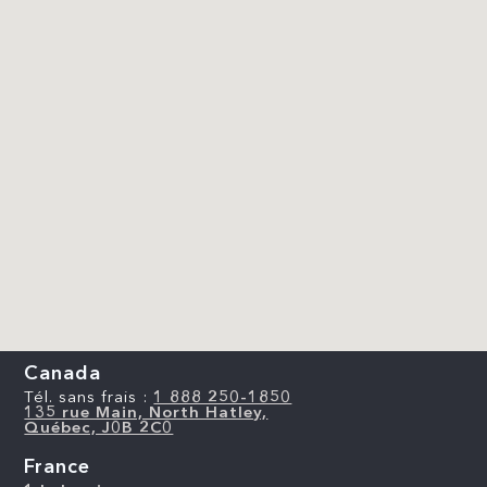
Canada
Tél. sans frais :
1 888 250-1850
135 rue Main, North Hatley,
Québec, J0B 2C0
France