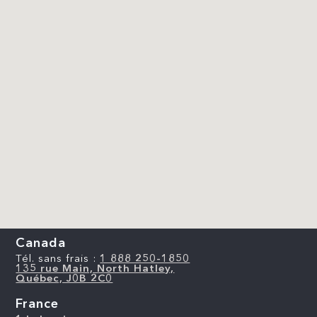
Canada
Tél. sans frais :
1 888 250-1850
135 rue Main, North Hatley,
Québec, J0B 2C0
France