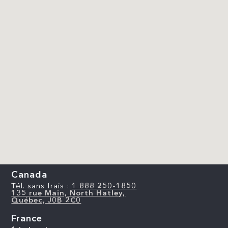
Canada
Tél. sans frais :
1 888 250-1850
135 rue Main, North Hatley,
Québec, J0B 2C0
France