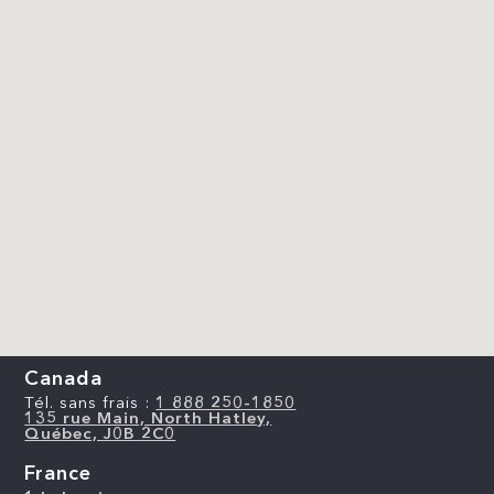
Canada
Tél. sans frais :
1 888 250-1850
135 rue Main, North Hatley,
Québec, J0B 2C0
France