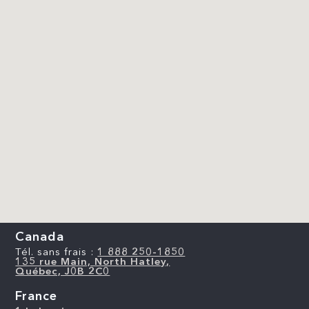
Canada
Tél. sans frais :
1 888 250-1850
135 rue Main, North Hatley,
Québec, J0B 2C0
France