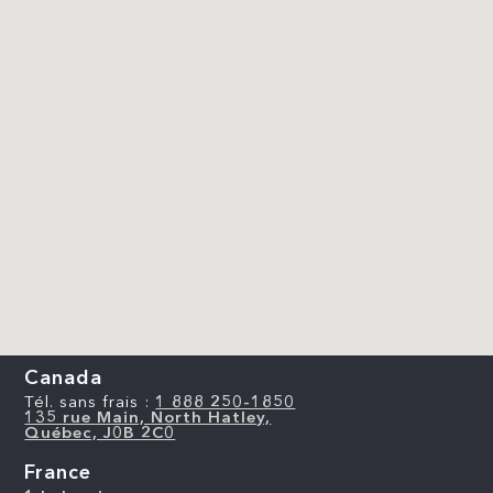
Canada
Tél. sans frais :
1 888 250-1850
135 rue Main, North Hatley,
Québec, J0B 2C0
France