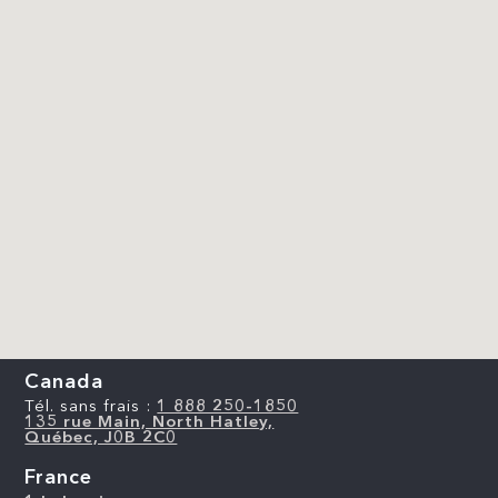
Canada
Tél. sans frais :
1 888 250-1850
135 rue Main, North Hatley,
Québec, J0B 2C0
France