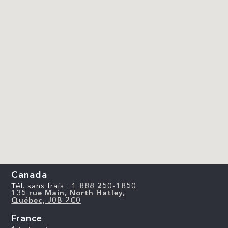
Canada
Tél. sans frais :
1 888 250-1850
135 rue Main, North Hatley,
Québec, J0B 2C0
France