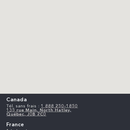
Canada
Tél. sans frais :
1 888 250-1850
135 rue Main, North Hatley,
Québec, J0B 2C0
France