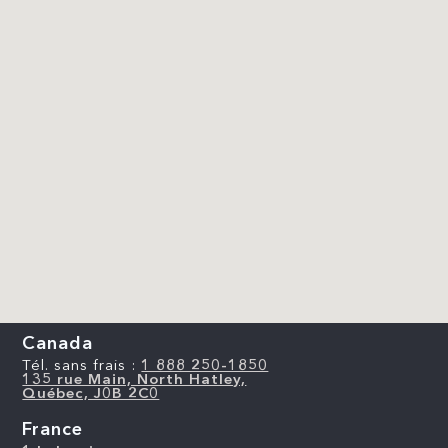
Canada
Tél. sans frais :
1 888 250-1850
135 rue Main, North Hatley,
Québec, J0B 2C0
France