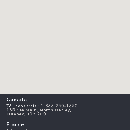
Canada
Tél. sans frais :
1 888 250-1850
135 rue Main, North Hatley,
Québec, J0B 2C0
France