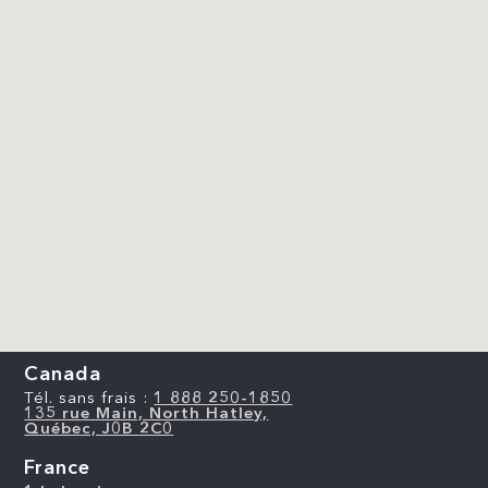
Canada
Tél. sans frais :
1 888 250-1850
135 rue Main, North Hatley,
Québec, J0B 2C0
France