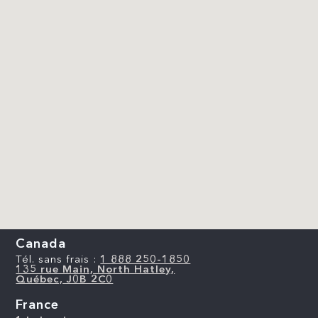
Canada
Tél. sans frais :
1 888 250-1850
135 rue Main, North Hatley,
Québec, J0B 2C0
France