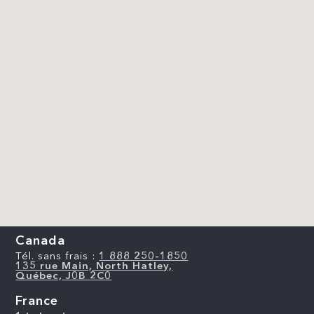
Canada
Tél. sans frais :
1 888 250-1850
135 rue Main, North Hatley,
Québec, J0B 2C0
France