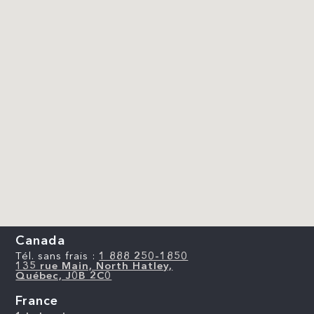
Canada
Tél. sans frais :
1 888 250-1850
135 rue Main, North Hatley,
Québec, J0B 2C0
France