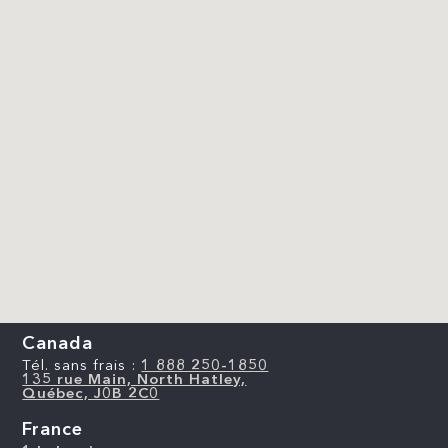
Canada
Tél. sans frais :
1 888 250-1850
135 rue Main, North Hatley,
Québec, J0B 2C0
France