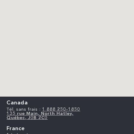
Canada
Tél. sans frais :
1 888 250-1850
135 rue Main, North Hatley,
Québec, J0B 2C0
France