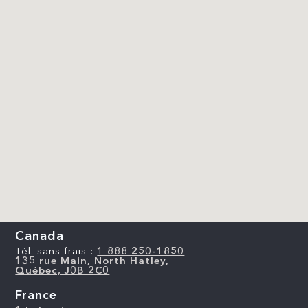
Canada
Tél. sans frais :
1 888 250-1850
135 rue Main, North Hatley,
Québec, J0B 2C0
France