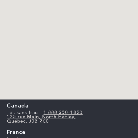
Canada
Tél. sans frais :
1 888 250-1850
135 rue Main, North Hatley,
Québec, J0B 2C0
France