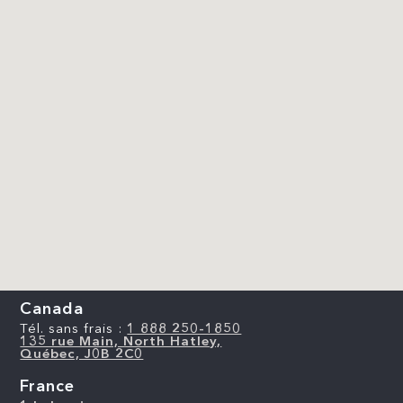
Canada
Tél. sans frais :
1 888 250-1850
135 rue Main, North Hatley,
Québec, J0B 2C0
France