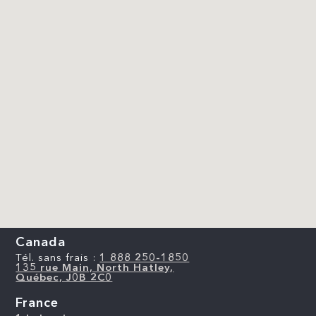
Canada
Tél. sans frais :
1 888 250-1850
135 rue Main, North Hatley,
Québec, J0B 2C0
France