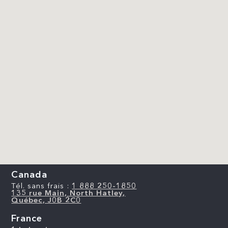
Canada
Tél. sans frais :
1 888 250-1850
135 rue Main, North Hatley,
Québec, J0B 2C0
France