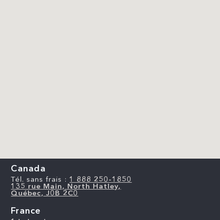
Canada
Tél. sans frais :
1 888 250-1850
135 rue Main, North Hatley,
Québec, J0B 2C0
France