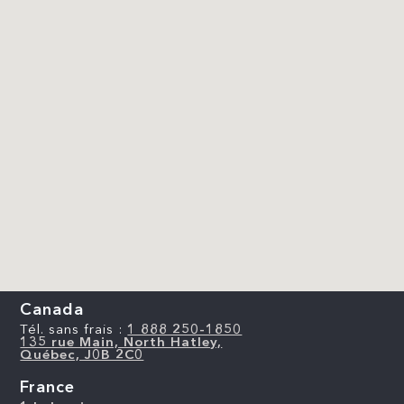
Canada
Tél. sans frais :
1 888 250-1850
135 rue Main, North Hatley,
Québec, J0B 2C0
France