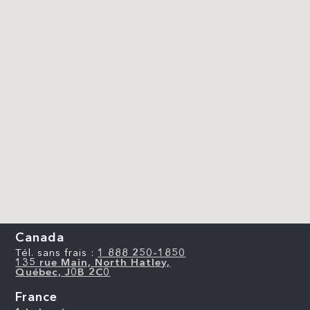
Canada
Tél. sans frais :
1 888 250-1850
135 rue Main, North Hatley,
Québec, J0B 2C0
France