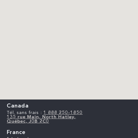
Canada
Tél. sans frais :
1 888 250-1850
135 rue Main, North Hatley,
Québec, J0B 2C0
France