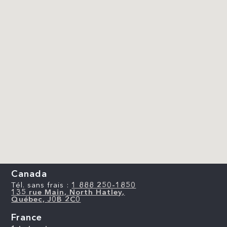
Canada
Tél. sans frais :
1 888 250-1850
135 rue Main, North Hatley,
Québec, J0B 2C0
France