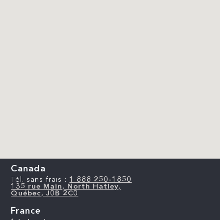
Canada
Tél. sans frais :
1 888 250-1850
135 rue Main, North Hatley,
Québec, J0B 2C0
France