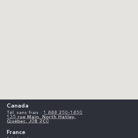
Canada
Tél. sans frais :
1 888 250-1850
135 rue Main, North Hatley,
Québec, J0B 2C0
France