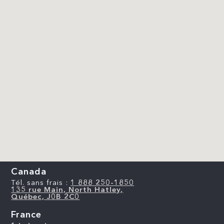
Canada
Tél. sans frais :
1 888 250-1850
135 rue Main, North Hatley,
Québec, J0B 2C0
France