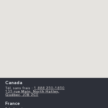
Canada
Tél. sans frais :
1 888 250-1850
135 rue Main, North Hatley,
Québec, J0B 2C0
France