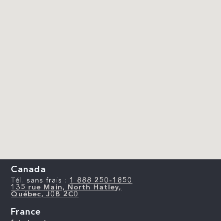
Canada
Tél. sans frais :
1 888 250-1850
135 rue Main, North Hatley,
Québec, J0B 2C0
France