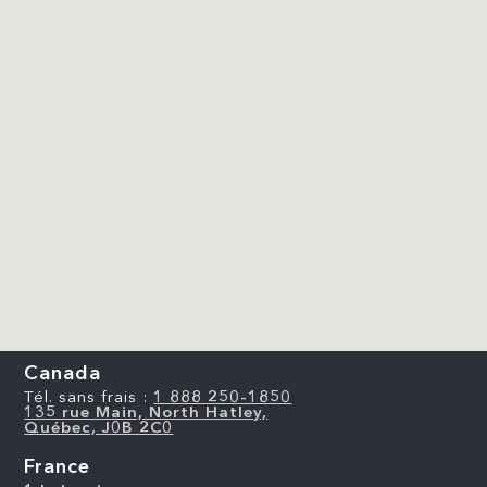
Canada
Tél. sans frais :
1 888 250-1850
135 rue Main, North Hatley,
Québec, J0B 2C0
France