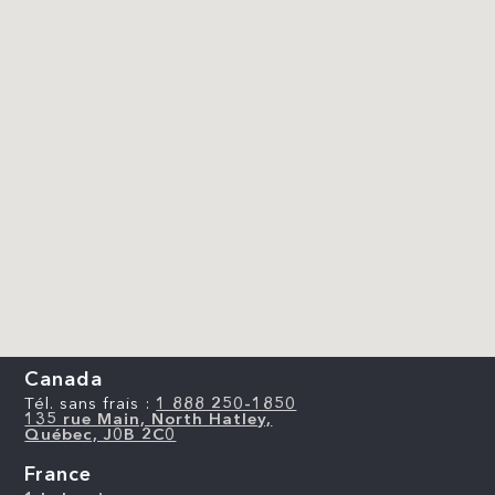
Canada
Tél. sans frais :
1 888 250-1850
135 rue Main, North Hatley,
Québec, J0B 2C0
France