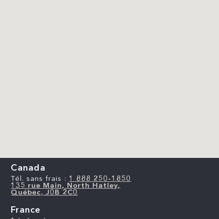
Canada
Tél. sans frais :
1 888 250-1850
135 rue Main, North Hatley,
Québec, J0B 2C0
France