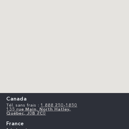
Canada
Tél. sans frais :
1 888 250-1850
135 rue Main, North Hatley,
Québec, J0B 2C0
France