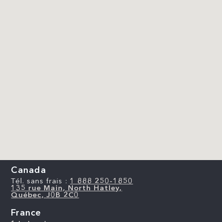
Canada
Tél. sans frais :
1 888 250-1850
135 rue Main, North Hatley,
Québec, J0B 2C0
France