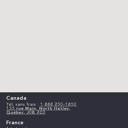
Canada
Tél. sans frais :
1 888 250-1850
135 rue Main, North Hatley,
Québec, J0B 2C0
France