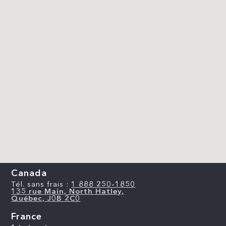
Canada
Tél. sans frais :
1 888 250-1850
135 rue Main, North Hatley,
Québec, J0B 2C0
France