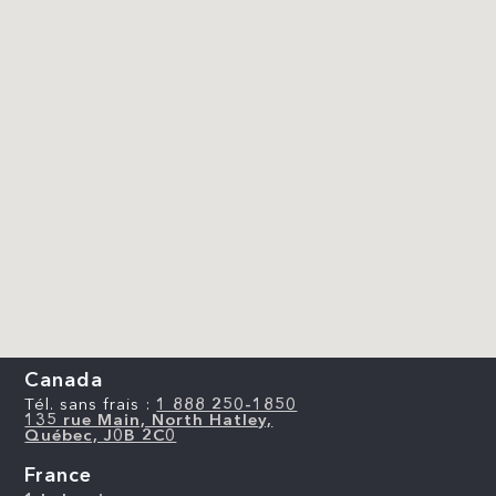
Canada
Tél. sans frais :
1 888 250-1850
135 rue Main, North Hatley,
Québec, J0B 2C0
France