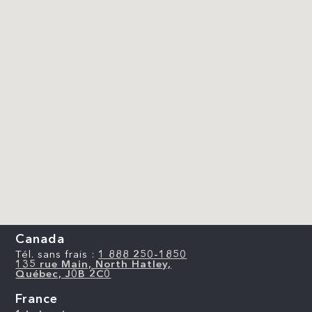
Canada
Tél. sans frais :
1 888 250-1850
135 rue Main, North Hatley,
Québec, J0B 2C0
France