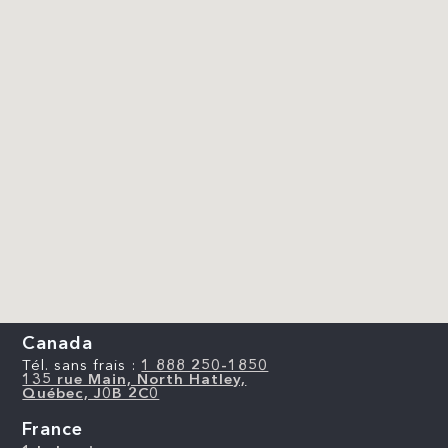
Canada
Tél. sans frais :
1 888 250-1850
135 rue Main, North Hatley,
Québec, J0B 2C0
France