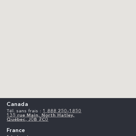
Canada
Tél. sans frais :
1 888 250-1850
135 rue Main, North Hatley,
Québec, J0B 2C0
France