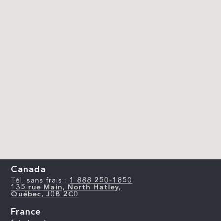
Canada
Tél. sans frais :
1 888 250-1850
135 rue Main, North Hatley,
Québec, J0B 2C0
France